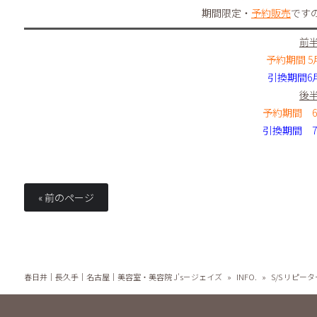
期間限定・
予約販売
です
前
予約期間 5
引換期間6月
後
予約期間 6月
引換期間 7月
« 前のページ
春日井｜長久手｜名古屋｜美容室・美容院 J's－ジェイズ
»
INFO.
»
S/S リピータ