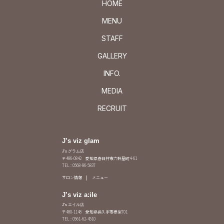
HOME
MENU
STAFF
GALLERY
INFO.
MEDIA
RECRUIT
J’s viz glam
J's グラム店
〒486-0842 愛知県春日井市六軒屋町4-61
TEL : 0568-86-5837
サロン情報
メニュー
J’s viz a:ile
J's エイル店
〒480-1148 愛知県長久手市根嶽701
TEL : 0561-62-4510