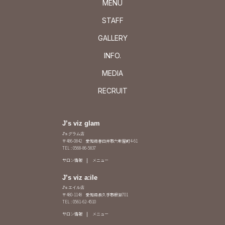
MENU
STAFF
GALLERY
INFO.
MEDIA
RECRUIT
J’s viz glam
J's グラム店
〒486-0842 愛知県春日井市六軒屋町4-61
TEL : 0568-86-5837
サロン情報
メニュー
J’s viz a:ile
J's エイル店
〒480-1148 愛知県長久手市根嶽701
TEL : 0561-62-4510
サロン情報
メニュー