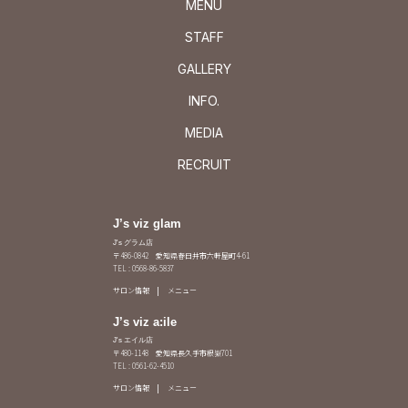
MENU
STAFF
GALLERY
INFO.
MEDIA
RECRUIT
J’s viz glam
J's グラム店
〒486-0842 愛知県春日井市六軒屋町4-61
TEL : 0568-86-5837
サロン情報
メニュー
J’s viz a:ile
J's エイル店
〒480-1148 愛知県長久手市根嶽701
TEL : 0561-62-4510
サロン情報
メニュー