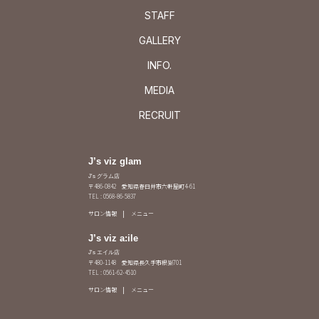
STAFF
GALLERY
INFO.
MEDIA
RECRUIT
J’s viz glam
J's グラム店
〒486-0842 愛知県春日井市六軒屋町4-61
TEL : 0568-86-5837
サロン情報
メニュー
J’s viz a:ile
J's エイル店
〒480-1148 愛知県長久手市根嶽701
TEL : 0561-62-4510
サロン情報
メニュー