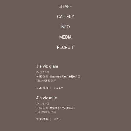
STAFF
GALLERY
INFO.
MEDIA
RECRUIT
J’s viz glam
J's グラム店
〒486-0842 愛知県春日井市六軒屋町4-61
TEL : 0568-86-5837
サロン情報
メニュー
J’s viz a:ile
J's エイル店
〒480-1148 愛知県長久手市根嶽701
TEL : 0561-62-4510
サロン情報
メニュー