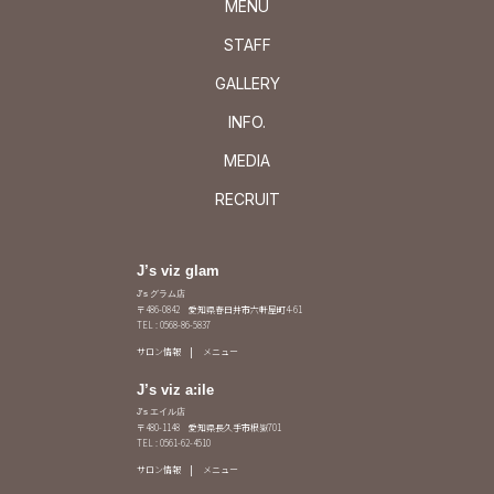
MENU
STAFF
GALLERY
INFO.
MEDIA
RECRUIT
J’s viz glam
J's グラム店
〒486-0842 愛知県春日井市六軒屋町4-61
TEL : 0568-86-5837
サロン情報
メニュー
J’s viz a:ile
J's エイル店
〒480-1148 愛知県長久手市根嶽701
TEL : 0561-62-4510
サロン情報
メニュー