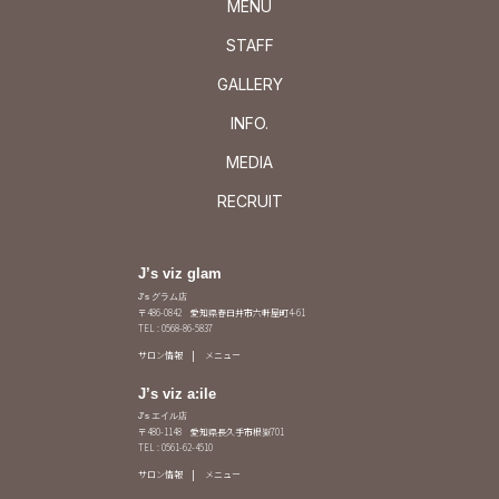
MENU
STAFF
GALLERY
INFO.
MEDIA
RECRUIT
J’s viz glam
J's グラム店
〒486-0842 愛知県春日井市六軒屋町4-61
TEL : 0568-86-5837
サロン情報
メニュー
J’s viz a:ile
J's エイル店
〒480-1148 愛知県長久手市根嶽701
TEL : 0561-62-4510
サロン情報
メニュー