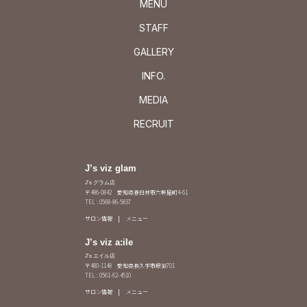
MENU
STAFF
GALLERY
INFO.
MEDIA
RECRUIT
J’s viz glam
J's グラム店
〒486-0842 愛知県春日井市六軒屋町4-61
TEL : 0568-86-5837
サロン情報
メニュー
J’s viz a:ile
J's エイル店
〒480-1148 愛知県長久手市根嶽701
TEL : 0561-62-4510
サロン情報
メニュー