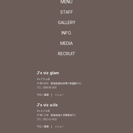
MENU
STAFF
GALLERY
INFO.
MEDIA
RECRUIT
J’s viz glam
J's グラム店
〒486-0842 愛知県春日井市六軒屋町4-61
TEL : 0568-86-5837
サロン情報
メニュー
J’s viz a:ile
J's エイル店
〒480-1148 愛知県長久手市根嶽701
TEL : 0561-62-4510
サロン情報
メニュー