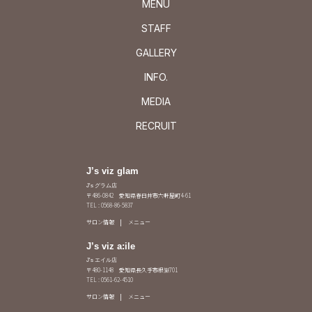
MENU
STAFF
GALLERY
INFO.
MEDIA
RECRUIT
J’s viz glam
J's グラム店
〒486-0842 愛知県春日井市六軒屋町4-61
TEL : 0568-86-5837
サロン情報
メニュー
J’s viz a:ile
J's エイル店
〒480-1148 愛知県長久手市根嶽701
TEL : 0561-62-4510
サロン情報
メニュー