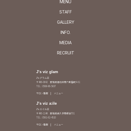
MENU
STAFF
GALLERY
INFO.
MEDIA
RECRUIT
J’s viz glam
J's グラム店
〒486-0842 愛知県春日井市六軒屋町4-61
TEL : 0568-86-5837
サロン情報
メニュー
J’s viz a:ile
J's エイル店
〒480-1148 愛知県長久手市根嶽701
TEL : 0561-62-4510
サロン情報
メニュー