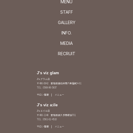
MENU
STAFF
GALLERY
INFO.
MEDIA
RECRUIT
J’s viz glam
J's グラム店
〒486-0842 愛知県春日井市六軒屋町4-61
TEL : 0568-86-5837
サロン情報
メニュー
J’s viz a:ile
J's エイル店
〒480-1148 愛知県長久手市根嶽701
TEL : 0561-62-4510
サロン情報
メニュー