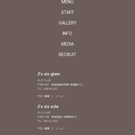
MENU
STAFF
GALLERY
INFO.
MEDIA
RECRUIT
J’s viz glam
J's グラム店
〒486-0842 愛知県春日井市六軒屋町4-61
TEL : 0568-86-5837
サロン情報
メニュー
J’s viz a:ile
J's エイル店
〒480-1148 愛知県長久手市根嶽701
TEL : 0561-62-4510
サロン情報
メニュー