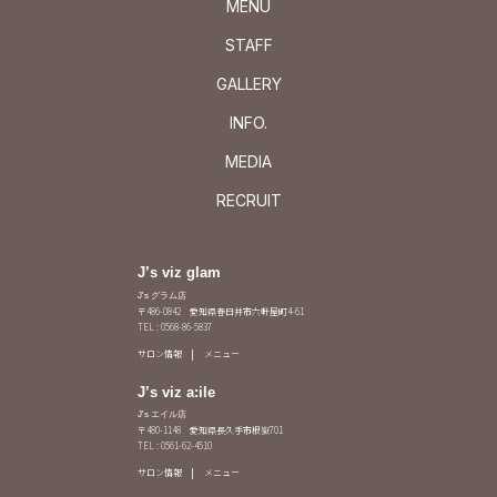
MENU
STAFF
GALLERY
INFO.
MEDIA
RECRUIT
J’s viz glam
J's グラム店
〒486-0842 愛知県春日井市六軒屋町4-61
TEL : 0568-86-5837
サロン情報
メニュー
J’s viz a:ile
J's エイル店
〒480-1148 愛知県長久手市根嶽701
TEL : 0561-62-4510
サロン情報
メニュー