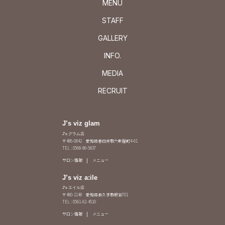
MENU
STAFF
GALLERY
INFO.
MEDIA
RECRUIT
J’s viz glam
J's グラム店
〒486-0842 愛知県春日井市六軒屋町4-61
TEL : 0568-86-5837
サロン情報
メニュー
J’s viz a:ile
J's エイル店
〒480-1148 愛知県長久手市根嶽701
TEL : 0561-62-4510
サロン情報
メニュー