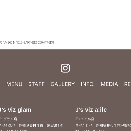
35FA-1651-4E13-9A07-BE6C504F76D8
E
MENU
STAFF
GALLERY
INFO.
MEDIA
RE
J’s viz glam
J’s viz a:ile
J's グラム店
J's エイル店
〒486-0842 愛知県春日井市六軒屋町4-61
〒480-1148 愛知県長久手市根嶽70