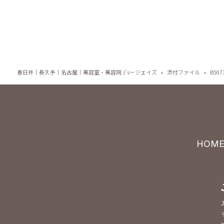
春日井｜長久手｜名古屋｜美容室・美容院 J's－ジェイズ
»
添付ファイル
»
B507
HOM