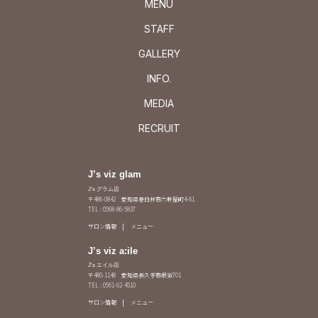
MENU
STAFF
GALLERY
INFO.
MEDIA
RECRUIT
J’s viz glam
J's グラム店
〒486-0842 愛知県春日井市六軒屋町4-61
TEL : 0568-86-5837
サロン情報
メニュー
J’s viz a:ile
J's エイル店
〒480-1148 愛知県長久手市根嶽701
TEL : 0561-62-4510
サロン情報
メニュー