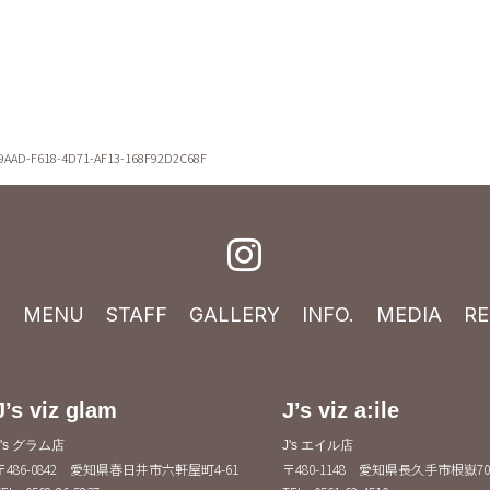
9AAD-F618-4D71-AF13-168F92D2C68F
E
MENU
STAFF
GALLERY
INFO.
MEDIA
RE
J’s viz glam
J’s viz a:ile
J's グラム店
J's エイル店
〒486-0842 愛知県春日井市六軒屋町4-61
〒480-1148 愛知県長久手市根嶽70