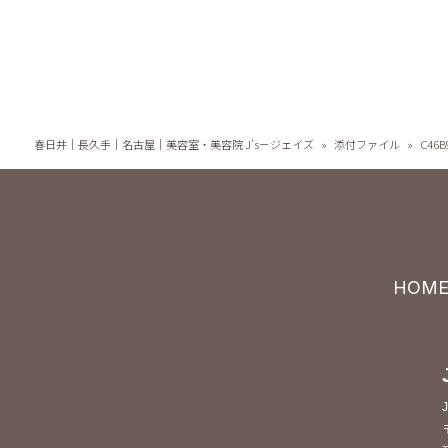
春日井｜長久手｜名古屋｜美容室・美容院 J's－ジェイズ
»
添付ファイル
»
C46B
HOM