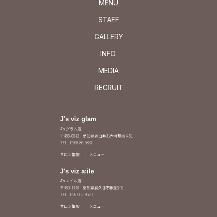
MENU
STAFF
GALLERY
INFO.
MEDIA
RECRUIT
J’s viz glam
J's グラム店
〒486-0842 愛知県春日井市六軒屋町4-61
TEL : 0568-86-5837
サロン情報
メニュー
J’s viz a:ile
J's エイル店
〒480-1148 愛知県長久手市根嶽701
TEL : 0561-62-4510
サロン情報
メニュー