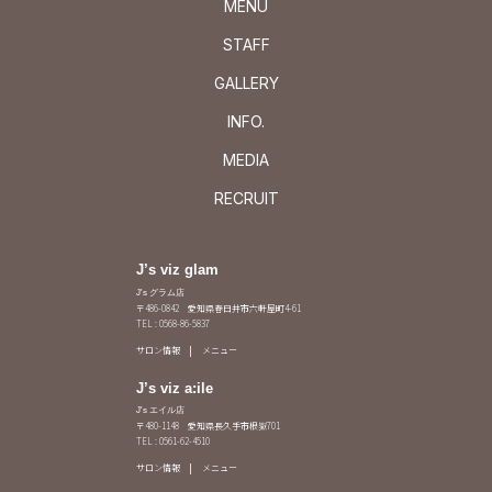
MENU
STAFF
GALLERY
INFO.
MEDIA
RECRUIT
J’s viz glam
J's グラム店
〒486-0842 愛知県春日井市六軒屋町4-61
TEL : 0568-86-5837
サロン情報
メニュー
J’s viz a:ile
J's エイル店
〒480-1148 愛知県長久手市根嶽701
TEL : 0561-62-4510
サロン情報
メニュー