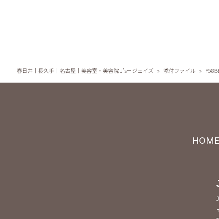
春日井｜長久手｜名古屋｜美容室・美容院 J's－ジェイズ
»
添付ファイル
»
F58B
HOM