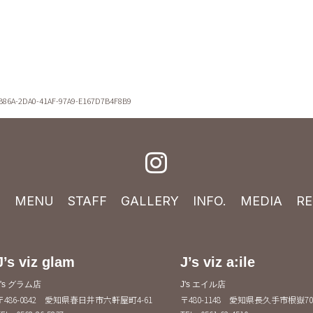
B86A-2DA0-41AF-97A9-E167D7B4F8B9
E
MENU
STAFF
GALLERY
INFO.
MEDIA
RE
J’s viz glam
J’s viz a:ile
J's グラム店
J's エイル店
〒486-0842 愛知県春日井市六軒屋町4-61
〒480-1148 愛知県長久手市根嶽70