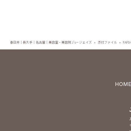
春日井｜長久手｜名古屋｜美容室・美容院 J's－ジェイズ
»
添付ファイル
»
FAF0
HOM