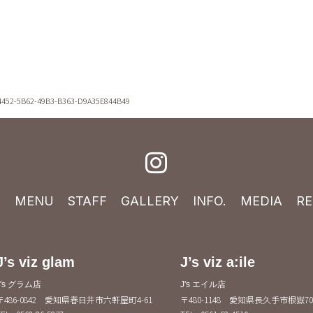
4452-5B62-49B3-B363-D9A35E844B49
E
MENU
STAFF
GALLERY
INFO.
MEDIA
RE
J’s viz glam
J’s viz a:ile
J's グラム店
J's エイル店
〒486-0842 愛知県春日井市六軒屋町4-61
〒480-1148 愛知県長久手市根嶽70