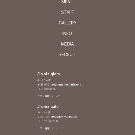
MENU
STAFF
GALLERY
INFO.
MEDIA
RECRUIT
J’s viz glam
J's グラム店
〒486-0842 愛知県春日井市六軒屋町4-61
TEL : 0568-86-5837
サロン情報
メニュー
J’s viz a:ile
J's エイル店
〒480-1148 愛知県長久手市根嶽701
TEL : 0561-62-4510
サロン情報
メニュー