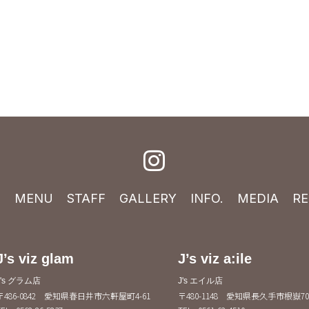
E
MENU
STAFF
GALLERY
INFO.
MEDIA
RE
J’s viz glam
J’s viz a:ile
J's グラム店
J's エイル店
〒486-0842 愛知県春日井市六軒屋町4-61
〒480-1148 愛知県長久手市根嶽70