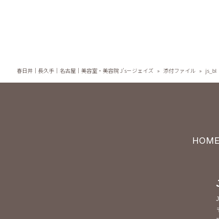
春日井｜長久手｜名古屋｜美容室・美容院 J's－ジェイズ
»
添付ファイル
»
js_bl
HOM