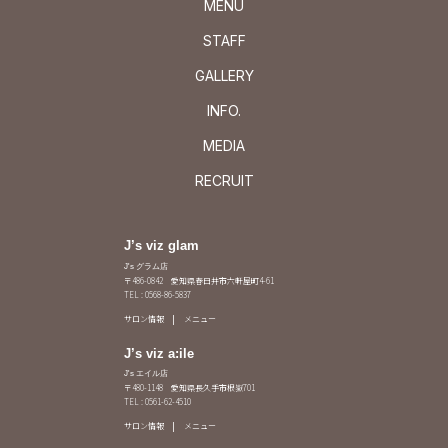
MENU
STAFF
GALLERY
INFO.
MEDIA
RECRUIT
J’s viz glam
J's グラム店
〒486-0842 愛知県春日井市六軒屋町4-61
TEL : 0568-86-5837
サロン情報
メニュー
J’s viz a:ile
J's エイル店
〒480-1148 愛知県長久手市根嶽701
TEL : 0561-62-4510
サロン情報
メニュー