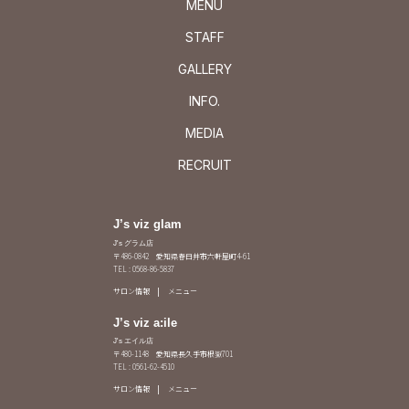
MENU
STAFF
GALLERY
INFO.
MEDIA
RECRUIT
J’s viz glam
J's グラム店
〒486-0842 愛知県春日井市六軒屋町4-61
TEL : 0568-86-5837
サロン情報
メニュー
J’s viz a:ile
J's エイル店
〒480-1148 愛知県長久手市根嶽701
TEL : 0561-62-4510
サロン情報
メニュー